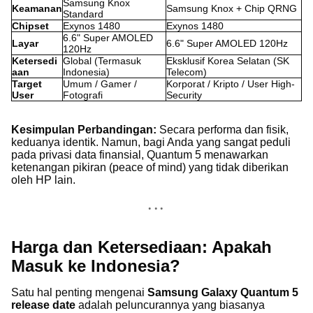
Samsung Knox
Keamanan
Samsung Knox + Chip QRNG
Standard
Chipset
Exynos 1480
Exynos 1480
6.6" Super AMOLED
Layar
6.6" Super AMOLED 120Hz
120Hz
Ketersedi
Global (Termasuk
Eksklusif Korea Selatan (SK
aan
Indonesia)
Telecom)
Target
Umum / Gamer /
Korporat / Kripto / User High-
User
Fotografi
Security
Kesimpulan Perbandingan:
Secara performa dan fisik,
keduanya identik. Namun, bagi Anda yang sangat peduli
pada privasi data finansial, Quantum 5 menawarkan
ketenangan pikiran (peace of mind) yang tidak diberikan
oleh HP lain.
Harga dan Ketersediaan: Apakah
Masuk ke Indonesia?
Satu hal penting mengenai
Samsung Galaxy Quantum 5
release date
adalah peluncurannya yang biasanya