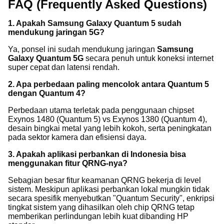
FAQ (Frequently Asked Questions)
1. Apakah Samsung Galaxy Quantum 5 sudah
mendukung jaringan 5G?
Ya, ponsel ini sudah mendukung jaringan
Samsung
Galaxy Quantum 5G
secara penuh untuk koneksi internet
super cepat dan latensi rendah.
2. Apa perbedaan paling mencolok antara Quantum 5
dengan Quantum 4?
Perbedaan utama terletak pada penggunaan chipset
Exynos 1480 (Quantum 5) vs Exynos 1380 (Quantum 4),
desain bingkai metal yang lebih kokoh, serta peningkatan
pada sektor kamera dan efisiensi daya.
3. Apakah aplikasi perbankan di Indonesia bisa
menggunakan fitur QRNG-nya?
Sebagian besar fitur keamanan QRNG bekerja di level
sistem. Meskipun aplikasi perbankan lokal mungkin tidak
secara spesifik menyebutkan "Quantum Security", enkripsi
tingkat sistem yang dihasilkan oleh chip QRNG tetap
memberikan perlindungan lebih kuat dibanding HP