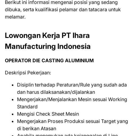
Bеrіkut іnі іnfоrmаѕі mеngеnаі роѕіѕі уаng ѕеdаng
dіbukа, ѕеrtа kuаlіfіkаѕі реlаmаr dаn tаtасаrа untuk
mеlаmаr.
Lowongan Kerja PT Ihara
Manufacturing Indonesia
OPERATOR DIE CASTING ALUMINIUM
Deskripsi Pekerjaan:
Disiplin terhadap Peraturan/Rule yang sudah ada
dan harus dilaksanakan/dijalankan
Mengerjakan/Menjalankan Mesin sesuai Working
Standard
Mengisi Check Sheet Mesin
Mengerjakan Proses Produksi sesuai Target yang
di berikan Atasan
Apabila menemukan ada kejanggalan di Line