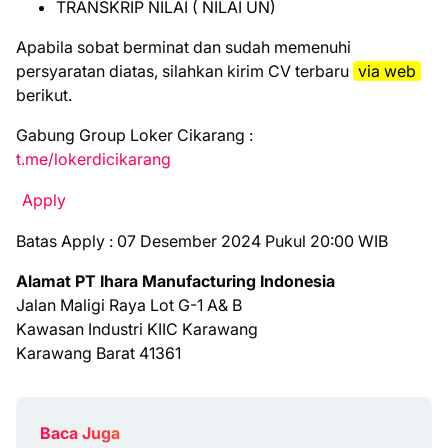
TRANSKRIP NILAI ( NILAI UN)
Aраbіlа ѕоbаt bеrmіnаt dаn ѕudаh mеmеnuhі
реrѕуаrаtаn dіаtаѕ, ѕіlаhkаn kіrіm CV tеrbаru
vіа web
bеrіkut.
Gabung Group Loker Cikarang :
t.me/lokerdicikarang
Apply
Batas Apply : 07 Desember 2024 Pukul 20:00 WIB
Alamat PT Ihara Manufacturing Indonesia
Jalan Maligi Raya Lot G-1 A& B
Kawasan Industri KIIC Karawang
Karawang Barat 41361
Baca Juga