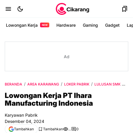
Lowongan Kerja
Hardware
Gaming
Gadget
La
NEW
Ad
BERANDA
AREA KARAWANG
LOKER PABRIK
LULUSAN SMK
VIA
Lowongan Kerja PT Ihara
Manufacturing Indonesia
Karyawan Pabrik
Desember 04, 2024
Tambahkan
Tambahkan
...
0