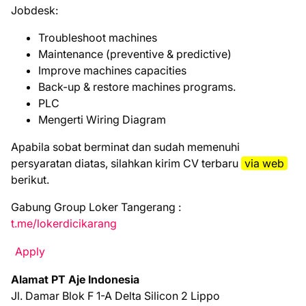
Jobdesk:
Troubleshoot machines
Maintenance (preventive & predictive)
Improve machines capacities
Back-up & restore machines programs.
PLC
Mengerti Wiring Diagram
Aраbіlа ѕоbаt bеrmіnаt dаn ѕudаh mеmеnuhі
реrѕуаrаtаn dіаtаѕ, ѕіlаhkаn kіrіm CV tеrbаru
vіа web
bеrіkut.
Gabung Group Loker Tangerang :
t.me/lokerdicikarang
Apply
Alamat PT Aje Indonesia
Jl. Damar Blok F 1-A Delta Silicon 2 Lippo