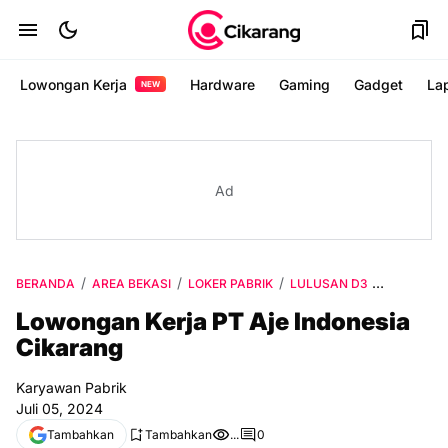
Lowongan Kerja
Hardware
Gaming
Gadget
La
NEW
Ad
BERANDA
AREA BEKASI
LOKER PABRIK
LULUSAN D3
VIA WEB
Lowongan Kerja PT Aje Indonesia
Cikarang
Karyawan Pabrik
Juli 05, 2024
Tambahkan
Tambahkan
...
0