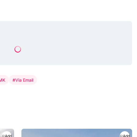
SMK
#Via Email
Add
Add