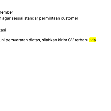
 member
n agar sesuai standar permintaan customer
kasi
і реrѕуаrаtаn dіаtаѕ, ѕіlаhkаn kіrіm CV tеrbаru
vіа