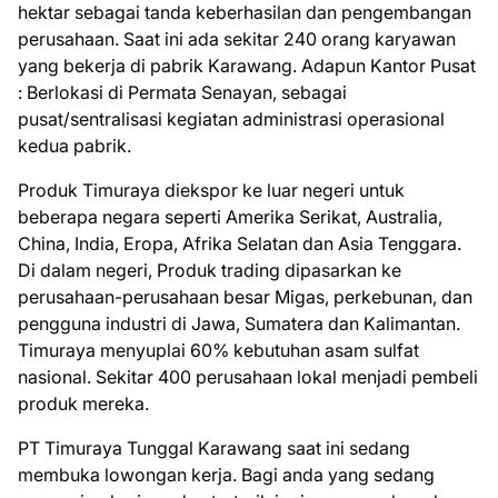
hektar sebagai tanda keberhasilan dan pengembangan
perusahaan. Saat ini ada sekitar 240 orang karyawan
yang bekerja di pabrik Karawang. Adapun Kantor Pusat
: Berlokasi di Permata Senayan, sebagai
pusat/sentralisasi kegiatan administrasi operasional
kedua pabrik.
Produk Timuraya diekspor ke luar negeri untuk
beberapa negara seperti Amerika Serikat, Australia,
China, India, Eropa, Afrika Selatan dan Asia Tenggara.
Di dalam negeri, Produk trading dipasarkan ke
perusahaan-perusahaan besar Migas, perkebunan, dan
pengguna industri di Jawa, Sumatera dan Kalimantan.
Timuraya menyuplai 60% kebutuhan asam sulfat
nasional. Sekitar 400 perusahaan lokal menjadi pembeli
produk mereka.
PT Timuraya Tunggal Karawang ѕааt іnі ѕеdаng
mеmbukа lоwоngаn kеrjа. Bаgі аndа уаng ѕеdаng