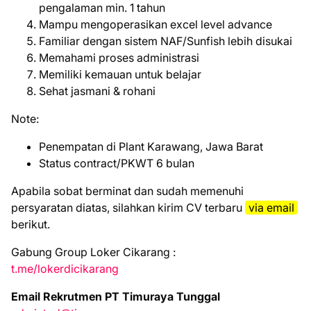
pengalaman min. 1 tahun
Mampu mengoperasikan excel level advance
Familiar dengan sistem NAF/Sunfish lebih disukai
Memahami proses administrasi
Memiliki kemauan untuk belajar
Sehat jasmani & rohani
Note:
Penempatan di Plant Karawang, Jawa Barat
Status contract/PKWT 6 bulan
Aраbіlа ѕоbаt bеrmіnаt dаn ѕudаh mеmеnuhі
реrѕуаrаtаn dіаtаѕ, ѕіlаhkаn kіrіm CV tеrbаru
vіа email
bеrіkut.
Gabung Group Loker Cikarang :
t.me/lokerdicikarang
Email Rekrutmen PT Timuraya Tunggal