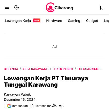
Lowongan Kerja
Hardware
Gaming
Gadget
La
NEW
Ad
BERANDA
AREA KARAWANG
LOKER PABRIK
LULUSAN SMK
VIA
Lowongan Kerja PT Timuraya
Tunggal Karawang
Karyawan Pabrik
Desember 16, 2024
Tambahkan
Tambahkan
...
0