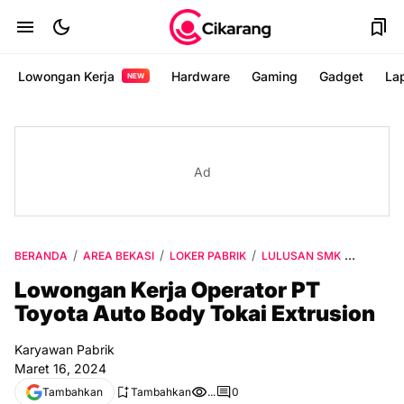
Lowongan Kerja
Hardware
Gaming
Gadget
La
NEW
Ad
BERANDA
AREA BEKASI
LOKER PABRIK
LULUSAN SMK
VIA WEB
Lowongan Kerja Operator PT
Toyota Auto Body Tokai Extrusion
Karyawan Pabrik
Maret 16, 2024
Tambahkan
Tambahkan
...
0