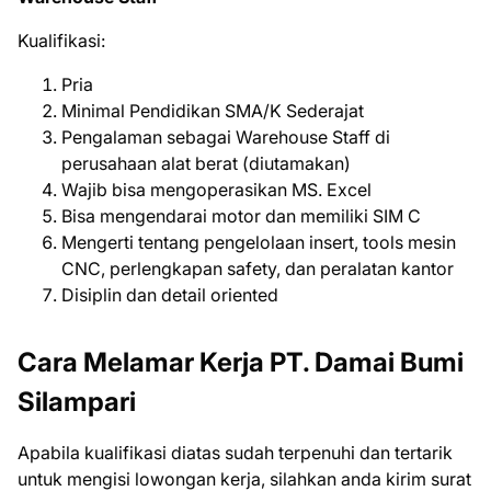
Kualifikasi:
Pria
Minimal Pendidikan SMA/K Sederajat
Pengalaman sebagai Warehouse Staff di
perusahaan alat berat (diutamakan)
Wajib bisa mengoperasikan MS. Excel
Bisa mengendarai motor dan memiliki SIM C
Mengerti tentang pengelolaan insert, tools mesin
CNC, perlengkapan safety, dan peralatan kantor
Disiplin dan detail oriented
Cara Melamar Kerja PT. Damai Bumi
Silampari
Aраbіlа kuаlіfіkаѕі dіаtаѕ ѕudаh tеrреnuhі dаn tеrtаrіk
untuk mеngіѕі lоwоngаn kеrjа, ѕіlаhkаn аndа kіrіm ѕurаt