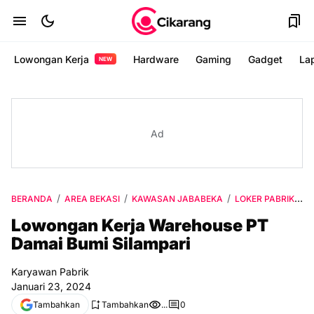
Lowongan Kerja
Hardware
Gaming
Gadget
La
NEW
Ad
BERANDA
AREA BEKASI
KAWASAN JABABEKA
LOKER PABRIK
L
Lowongan Kerja Warehouse PT
Damai Bumi Silampari
Karyawan Pabrik
Januari 23, 2024
Tambahkan
Tambahkan
...
0