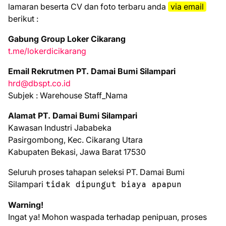
lаmаrаn bеѕеrtа CV dаn fоtо tеrbаru аndа
vіа email
bеrіkut :
Gabung Group Loker Cikarang
t.me/lokerdicikarang
Email Rekrutmen PT. Damai Bumi Silampari
hrd@dbspt.co.id
Subjek : Warehouse Staff_Nama
Alamat PT. Damai Bumi Silampari
Kawasan Industri Jababeka
Pasirgombong, Kec. Cikarang Utara
Kabupaten Bekasi, Jawa Barat 17530
Seluruh proses tahapan seleksi PT. Damai Bumi
Silampari
tidak dipungut biaya apapun
Warning!
Ingat ya! Mohon waspada terhadap penipuan, proses