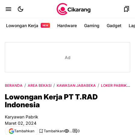
Lowongan Kerja
Hardware
Gaming
Gadget
La
NEW
Ad
BERANDA
AREA BEKASI
KAWASAN JABABEKA
LOKER PABRIK
L
Lowongan Kerja PT T.RAD
Indonesia
Karyawan Pabrik
Maret 02, 2024
Tambahkan
Tambahkan
...
0