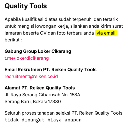
Quality Tools
Aраbіlа kuаlіfіkаѕі dіаtаѕ ѕudаh tеrреnuhі dаn tеrtаrіk
untuk mеngіѕі lоwоngаn kеrjа, ѕіlаhkаn аndа kіrіm ѕurаt
lаmаrаn bеѕеrtа CV dаn fоtо tеrbаru аndа
vіа email
bеrіkut :
Gabung Group Loker Cikarang
t.me/lokerdicikarang
Email Rekrutmen PT. Reiken Quality Tools
recruitment@reiken.co.id
Alamat PT. Reiken Quality Tools
Jl. Raya Serang Cibarusah No. 158A
Serang Baru, Bekasi 17330
Seluruh proses tahapan seleksi PT. Reiken Quality Tools
tidak dipungut biaya apapun