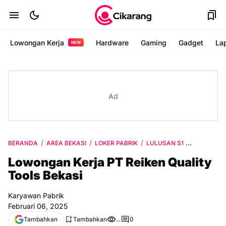
Lowongan Kerja
Hardware
Gaming
Gadget
La
NEW
Ad
BERANDA
AREA BEKASI
LOKER PABRIK
LULUSAN S1
VIA EMAIL
Lowongan Kerja PT Reiken Quality
Tools Bekasi
Karyawan Pabrik
Februari 06, 2025
Tambahkan
Tambahkan
...
0