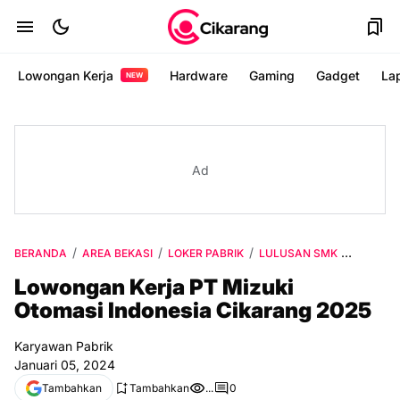
Lowongan Kerja
Hardware
Gaming
Gadget
La
NEW
Ad
BERANDA
AREA BEKASI
LOKER PABRIK
LULUSAN SMK
VIA EMA
Lowongan Kerja PT Mizuki
Otomasi Indonesia Cikarang 2025
Karyawan Pabrik
Januari 05, 2024
Tambahkan
Tambahkan
...
0