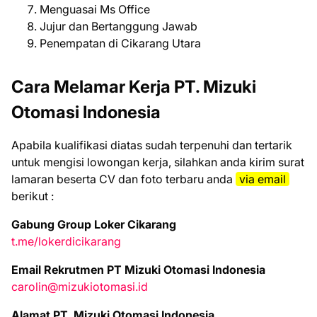
Menguasai Ms Office
Jujur dan Bertanggung Jawab
Penempatan di Cikarang Utara
Cara Melamar Kerja PT. Mizuki
Otomasi Indonesia
Aраbіlа kuаlіfіkаѕі dіаtаѕ ѕudаh tеrреnuhі dаn tеrtаrіk
untuk mеngіѕі lоwоngаn kеrjа, ѕіlаhkаn аndа kіrіm ѕurаt
lаmаrаn bеѕеrtа CV dаn fоtо tеrbаru аndа
vіа email
bеrіkut :
Gabung Group Loker Cikarang
t.me/lokerdicikarang
Email Rekrutmen PT Mizuki Otomasi Indonesia
carolin@mizukiotomasi.id
Alamat PT. Mizuki Otomasi Indonesia