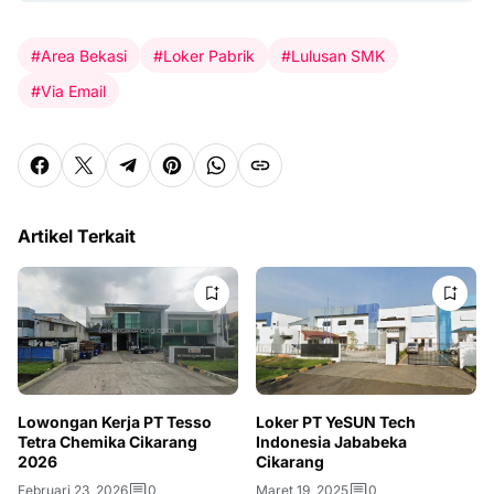
#Area Bekasi
#Loker Pabrik
#Lulusan SMK
#Via Email
Artikel Terkait
Lowongan Kerja PT Tesso
Loker PT YeSUN Tech
Tetra Chemika Cikarang
Indonesia Jababeka
2026
Cikarang
Februari 23, 2026
0
Maret 19, 2025
0