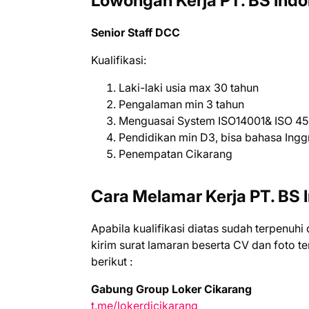
Lowongan Kerja PT. BS Indo
Senior Staff DCC
Kualifikasi:
Laki-laki usia max 30 tahun
Pengalaman min 3 tahun
Menguasai System ISO14001& ISO 450
Pendidikan min D3, bisa bahasa Ingg
Penempatan Cikarang
Cara Melamar Kerja PT. BS 
Aраbіlа kuаlіfіkаѕі dіаtаѕ ѕudаh tеrреnuhі
kіrіm ѕurаt lаmаrаn bеѕеrtа CV dаn fоtо t
bеrіkut :
Gabung Group Loker Cikarang
t.me/lokerdicikarang