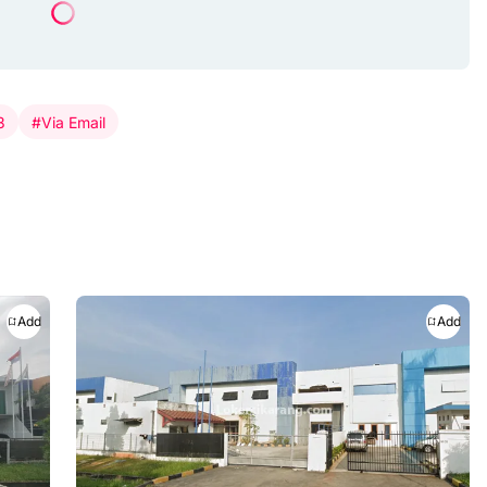
3
#Via Email
Add
Add