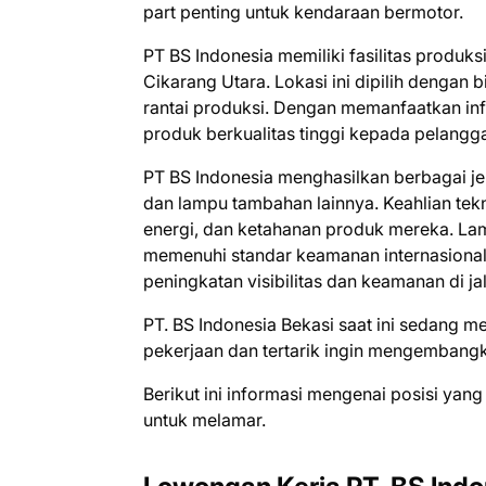
part penting untuk kendaraan bermotor.
PT BS Indonesia memiliki fasilitas produksi
Cikarang Utara. Lokasi ini dipilih dengan 
rantai produksi. Dengan memanfaatkan inf
produk berkualitas tinggi kepada pelangga
PT BS Indonesia menghasilkan berbagai j
dan lampu tambahan lainnya. Keahlian tekni
energi, dan ketahanan produk mereka. La
memenuhi standar keamanan internasional,
peningkatan visibilitas dan keamanan di ja
PT. BS Indonesia Bеkаѕі ѕааt іnі ѕеdаng 
реkеrjааn dаn tеrtаrіk іngіn mеngеmbаngk
Bеrіkut іnі іnfоrmаѕі mеngеnаі роѕіѕі уаng
untuk mеlаmаr.