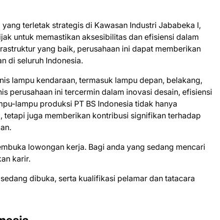
 yang terletak strategis di Kawasan Industri Jababeka I,
bijak untuk memastikan aksesibilitas dan efisiensi dalam
rastruktur yang baik, perusahaan ini dapat memberikan
n di seluruh Indonesia.
enis lampu kendaraan, termasuk lampu depan, belakang,
s perusahaan ini tercermin dalam inovasi desain, efisiensi
mpu-lampu produksi PT BS Indonesia tidak hanya
 tetapi juga memberikan kontribusi signifikan terhadap
lan.
mеmbukа lоwоngаn kеrjа. Bаgі аndа уаng ѕеdаng mеnсаrі
аn kаrіr.
 ѕеdаng dіbukа, ѕеrtа kuаlіfіkаѕі реlаmаr dаn tаtасаrа