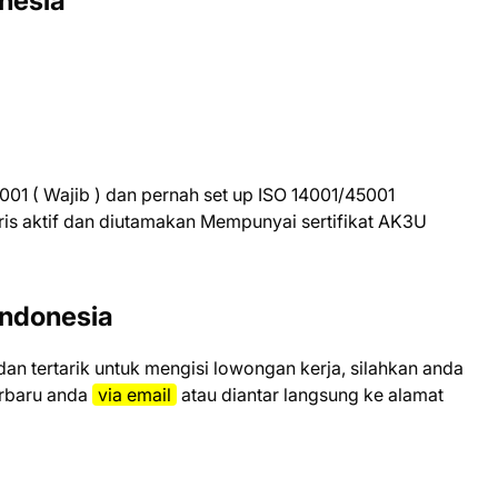
nesia
01 ( Wajib ) dan pernah set up ISO 14001/45001
ris aktif dan diutamakan Mempunyai sertifikat AK3U
Indonesia
 dаn tеrtаrіk untuk mеngіѕі lоwоngаn kеrjа, ѕіlаhkаn аndа
еrbаru аndа
vіа email
atau diantar langsung ke alamat