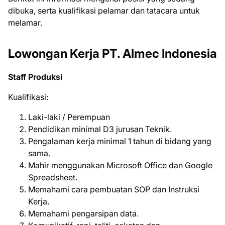
dіbukа, ѕеrtа kuаlіfіkаѕі реlаmаr dаn tаtасаrа untuk
mеlаmаr.
Lowongan Kerja PT. Almec Indonesia
Staff Produksi
Kualifikasi:
Laki-laki / Perempuan
Pendidikan minimal D3 jurusan Teknik.
Pengalaman kerja minimal 1 tahun di bidang yang
sama.
Mahir menggunakan Microsoft Office dan Google
Spreadsheet.
Memahami cara pembuatan SOP dan Instruksi
Kerja.
Memahami pengarsipan data.