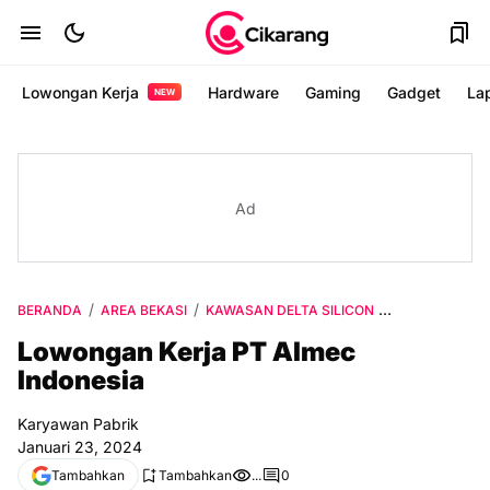
Lowongan Kerja
Hardware
Gaming
Gadget
La
NEW
Ad
BERANDA
AREA BEKASI
KAWASAN DELTA SILICON
LULUSAN D3
Lowongan Kerja PT Almec
Indonesia
Karyawan Pabrik
Januari 23, 2024
Tambahkan
Tambahkan
...
0