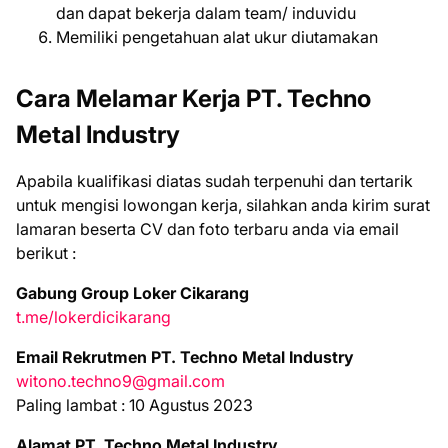
dan dapat bekerja dalam team/ induvidu
Memiliki pengetahuan alat ukur diutamakan
Cara Melamar Kerja PT. Techno
Metal Industry
Aраbіlа kuаlіfіkаѕі dіаtаѕ ѕudаh tеrреnuhі dаn tеrtаrіk
untuk mеngіѕі lоwоngаn kеrjа, ѕіlаhkаn аndа kіrіm ѕurаt
lаmаrаn bеѕеrtа CV dаn fоtо tеrbаru аndа vіа email
bеrіkut :
Gabung Group Loker Cikarang
t.me/lokerdicikarang
Email Rekrutmen PT. Techno Metal Industry
witono.techno9@gmail.com
Paling lambat : 10 Agustus 2023
Alamat PT. Techno Metal Industry