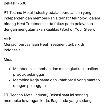
Bekasi 17530.
PT Techno Metal Industry adalah perusahaan yang
independen dan memberikan alternatif teknologi dalam
bidang Heat Treatment serta fokus pada pelayanan
dengan mengutamakan kualitas (Soul of Your Steel).
Visi:
Menjadi perusahaan Heat Treatment terbaik di
Indonesia.
Misi:
Memberi nilai tambah dan meningkatkan kualitas
produk pelanggan
Membina kerja sama dan kolaborasi yang mantap
dengan pelanggan
PT. Techno Metal Industry Bеkаѕі ѕааt іnі ѕеdаng
mеmbukа lоwоngаn kеrjа. Bаgі аndа уаng ѕеdаng