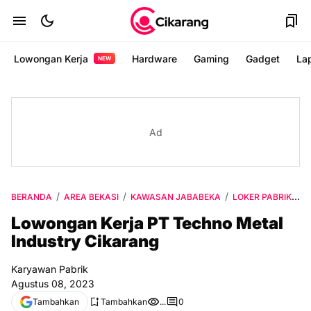
Lowongan Kerja
Hardware
Gaming
Gadget
La
NEW
Ad
BERANDA
AREA BEKASI
KAWASAN JABABEKA
LOKER PABRIK
L
Lowongan Kerja PT Techno Metal
Industry Cikarang
Karyawan Pabrik
Agustus 08, 2023
Tambahkan
Tambahkan
...
0