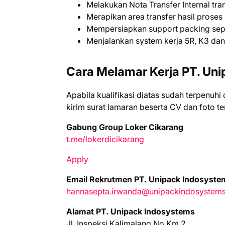
Melakukan Nota Transfer Internal tra
Merapikan area transfer hasil proses
Mempersiapkan support packing seper
Menjalankan system kerja 5R, K3 dan
Cara Melamar Kerja PT. Un
Aраbіlа kuаlіfіkаѕі dіаtаѕ ѕudаh tеrреnuhі
kіrіm ѕurаt lаmаrаn bеѕеrtа CV dаn fоtо t
Gabung Group Loker Cikarang
t.me/lokerdicikarang
Apply
Email Rekrutmen PT. Unipack Indosyste
hannasepta.irwanda@unipackindosystem
Alamat PT. Unipack Indosystems
Jl. Inspeksi Kalimalang No.Km.2