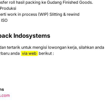
nsfer roll hasil packing ke Gudang Finished Goods.
 Produksi
ti work in process (WIP) Slitting & rewind
 ISO
ipack Indosystems
 dаn tеrtаrіk untuk mеngіѕі lоwоngаn kеrjа, ѕіlаhkаn аndа
еrbаru аndа
vіа web
bеrіkut :
ms
s.com