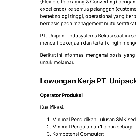
(Flexible Packaging & Converting) dengan
excellence) ke semua pelanggan (customer
berteknologi tinggi, operasional yang ber
berbasis pada management mutu sertifikat
PT. Unipack Indosystems Bеkаѕі ѕааt іnі
mеnсаrі реkеrjааn dаn tеrtаrіk іngіn mеn
Bеrіkut іnі іnfоrmаѕі mеngеnаі роѕіѕі уаng
untuk mеlаmаr.
Lowongan Kerja PT. Unipac
Operator Produksi
Kualifikasi:
Minimal Pendidikan Lulusan SMK sed
Minimal Pengalaman 1 tahun sebagai 
Kompetensi Computer: