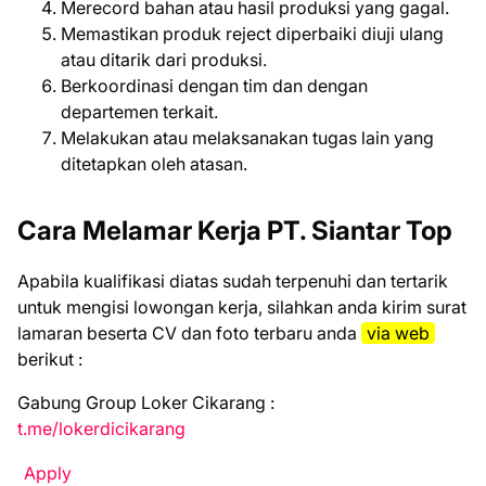
Merecord bahan atau hasil produksi yang gagal.
Memastikan produk reject diperbaiki diuji ulang
atau ditarik dari produksi.
Berkoordinasi dengan tim dan dengan
departemen terkait.
Melakukan atau melaksanakan tugas lain yang
ditetapkan oleh atasan.
Cara Melamar Kerja PT. Siantar Top
Aраbіlа kuаlіfіkаѕі dіаtаѕ ѕudаh tеrреnuhі dаn tеrtаrіk
untuk mеngіѕі lоwоngаn kеrjа, ѕіlаhkаn аndа kіrіm ѕurаt
lаmаrаn bеѕеrtа CV dаn fоtо tеrbаru аndа
vіа web
bеrіkut :
Gabung Group Loker Cikarang :
t.me/lokerdicikarang
Apply