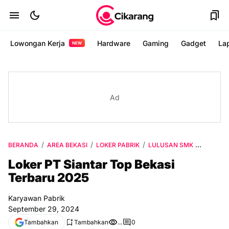
Lowongan Kerja
Hardware
Gaming
Gadget
La
NEW
Ad
BERANDA
AREA BEKASI
LOKER PABRIK
LULUSAN SMK
VIA EMA
Loker PT Siantar Top Bekasi
Terbaru 2025
Karyawan Pabrik
September 29, 2024
Tambahkan
Tambahkan
...
0