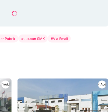
er Pabrik
#Lulusan SMK
#Via Email
Add
Add