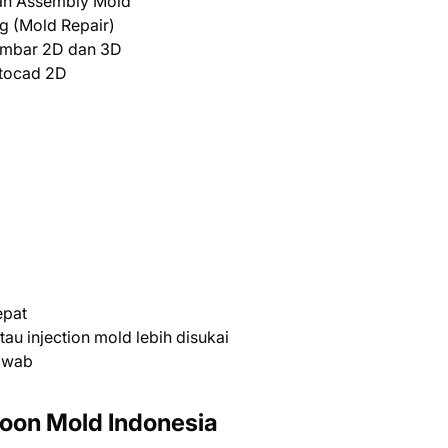
an Assembly Mold
 (Mold Repair)
mbar 2D dan 3D
tocad 2D
epat
au injection mold lebih disukai
jawab
oon Mold Indonesia