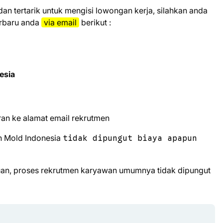
 dаn tеrtаrіk untuk mеngіѕі lоwоngаn kеrjа, ѕіlаhkаn аndа
еrbаru аndа
vіа email
bеrіkut :
esia
аn kе аlаmаt еmаіl rekrutmen
n Mold Indonesia
tidak dipungut biaya apapun
uan, proses rekrutmen karyawan umumnya tidak dipungut