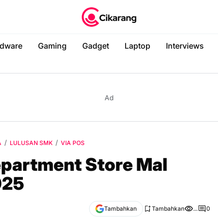
dware
Gaming
Gadget
Laptop
Interviews
Ad
A
LULUSAN SMK
VIA POS
epartment Store Mal
025
Tambahkan
Tambahkan
...
0