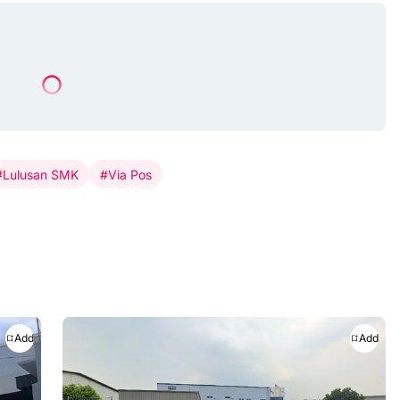
#Lulusan SMK
#Via Pos
Add
Add