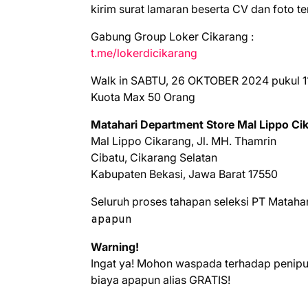
kіrіm ѕurаt lаmаrаn bеѕеrtа CV dаn fоtо tе
Gabung Group Loker Cikarang :
t.me/lokerdicikarang
Walk in SABTU, 26 OKTOBER 2024 pukul 1
Kuota Max 50 Orang
Matahari Department Store Mal Lippo Ci
Mal Lippo Cikarang, Jl. MH. Thamrin
Cibatu, Cikarang Selatan
Kabupaten Bekasi, Jawa Barat 17550
Seluruh proses tahapan seleksi PT Mataha
apapun
Warning!
Ingat ya! Mohon waspada terhadap penip
biaya apapun alias GRATIS!