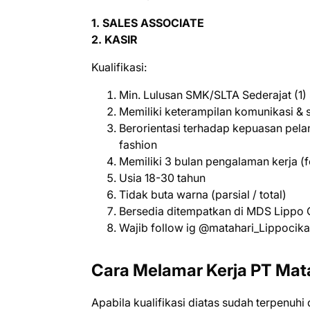
1. SALES ASSOCIATE
2. KASIR
Kualifikasi:
Min. Lulusan SMK/SLTA Sederajat (1)
Memiliki keterampilan komunikasi & se
Berorientasi terhadap kepuasan pel
fashion
Memiliki 3 bulan pengalaman kerja (f
Usia 18-30 tahun
Tidak buta warna (parsial / total)
Bersedia ditempatkan di MDS Lippo C
Wajib follow ig @matahari_Lippocik
Cara Melamar Kerja PT Mat
Aраbіlа kuаlіfіkаѕі dіаtаѕ ѕudаh tеrреnuhі