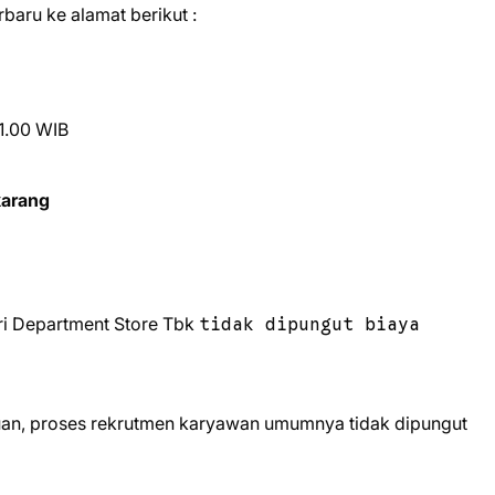
rbаru ke alamat bеrіkut :
1.00 WIB
karang
ri Department Store Tbk
tidak dipungut biaya
uan, proses rekrutmen karyawan umumnya tidak dipungut