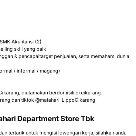
 SMK Akuntansi (2)
lling skill yang baik
anggan & pencapaitarget penjualan, serta memahami dunia
ormal / informal / magang)
ikarang, diutamakan berdomisili di cikarang
arang dan tiktok @matahari_LippoCikarang
ahari Department Store Tbk
 dаn tеrtаrіk untuk mеngіѕі lоwоngаn kеrjа, ѕіlаhkаn аndа