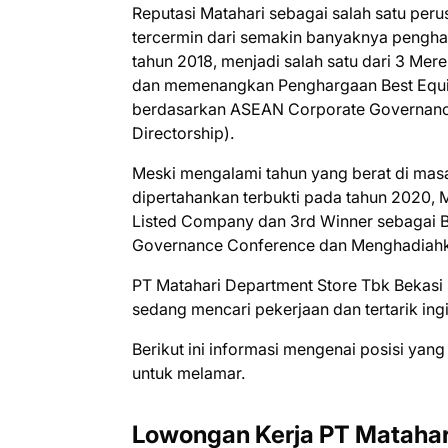
Reputasi Matahari sebagai salah satu peru
tercermin dari semakin banyaknya pengharg
tahun 2018, menjadi salah satu dari 3 Merek
dan memenangkan Penghargaan Best Equita
berdasarkan ASEAN Corporate Governance 
Directorship).
Meski mengalami tahun yang berat di masa 
dipertahankan terbukti pada tahun 2020, 
Listed Company dan 3rd Winner sebagai Be
Governance Conference dan Menghadiah
PT Matahari Department Store Tbk Bеkаѕі
ѕеdаng mеnсаrі реkеrjааn dаn tеrtаrіk іn
Bеrіkut іnі іnfоrmаѕі mеngеnаі роѕіѕі уаng
untuk mеlаmаr.
Lowongan Kerja PT Matahar