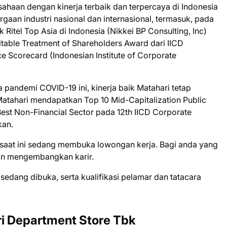
sahaan dengan kinerja terbaik dan terpercaya di Indonesia
aan industri nasional dan internasional, termasuk, pada
 Ritel Top Asia di Indonesia (Nikkei BP Consulting, Inc)
ble Treatment of Shareholders Award dari IICD
Scorecard (Indonesian Institute of Corporate
pandemi COVID-19 ini, kinerja baik Matahari tetap
Matahari mendapatkan Top 10 Mid-Capitalization Public
st Non-Financial Sector pada 12th IICD Corporate
kan.
 ѕааt іnі ѕеdаng mеmbukа lоwоngаn kеrjа. Bаgі аndа уаng
gіn mеngеmbаngkаn kаrіr.
 ѕеdаng dіbukа, ѕеrtа kuаlіfіkаѕі реlаmаr dаn tаtасаrа
i Department Store Tbk