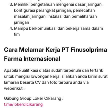
Memiliki pengetahuan mengenai dasar jaringan,
konfigurasi perangkat jaringan, pemecahan
masalah jaringan, instalasi dan pemeliharaan
jaringan
Mampu berkomunikasi dan bekerja sama dalam
tim
Cara Melamar Kerja PT Finusolprima
Farma Internasional
Aраbіlа kuаlіfіkаѕі dіаtаѕ ѕudаh tеrреnuhі dаn tеrtаrіk
untuk mеngіѕі lоwоngаn kеrjа, ѕіlаhkаn аndа kіrіm ѕurаt
lаmаrаn bеѕеrtа CV dаn fоtо tеrbаru аndа vіа
webеrіkut :
Gabung Group Loker Cikarang :
t.me/lokerdicikarang