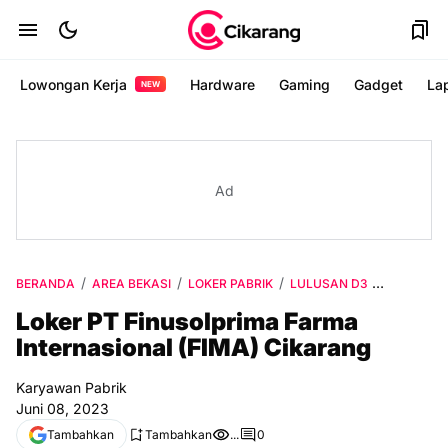
Lowongan Kerja
Hardware
Gaming
Gadget
La
NEW
Ad
BERANDA
AREA BEKASI
LOKER PABRIK
LULUSAN D3
VIA WEB
Loker PT Finusolprima Farma
Internasional (FIMA) Cikarang
Karyawan Pabrik
Juni 08, 2023
Tambahkan
Tambahkan
...
0