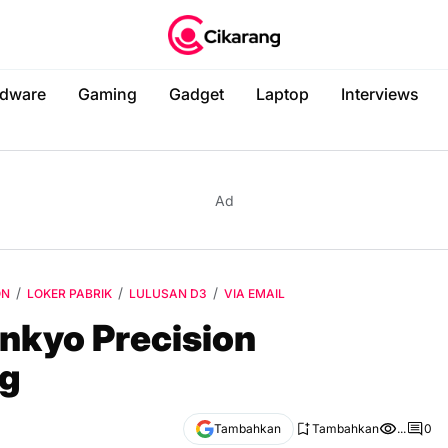
dware
Gaming
Gadget
Laptop
Interviews
Ad
ON
LOKER PABRIK
LULUSAN D3
VIA EMAIL
nkyo Precision
ng
Tambahkan
Tambahkan
...
0