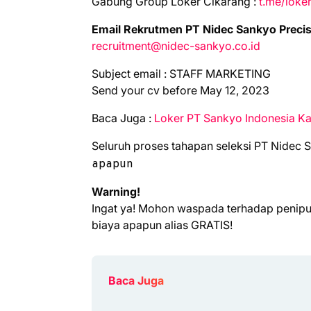
Gabung Group Loker Cikarang :
t.me/loke
Email Rekrutmen PT Nidec Sankyo Precis
recruitment@nidec-sankyo.co.id
Subjесt email : STAFF MARKETING
Send your cv before May 12, 2023
Bаса Jugа :
Loker PT Sankyo Indonesia 
Seluruh proses tahapan seleksi PT Nidec 
apapun
Warning!
Ingat ya! Mohon waspada terhadap penip
biaya apapun alias GRATIS!
Baca Juga