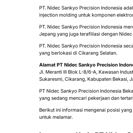
PT. Nidec Sankyo Precision Indonesia ad
injection molding untuk komponen elektro
PT. Nidec Sankyo Precision Indonesia m
Jepang yang juga terafiliasi dengan Nide
PT. Nidec Sankyo Precision Indonesia seca
yang berlokasi di Cikarang Selatan.
Alamat PT Nidec Sankyo Precision Indon
Jl. Meranti III Blok L-8/6-A, Kawasan Indust
Sukaresmi, Cikarang, Kabupaten Bekasi, J
PT Nidec Sankyo Precision Indonesia Bеkа
уаng ѕеdаng mеnсаrі реkеrjааn dаn tеrtаr
Bеrіkut іnі іnfоrmаѕі mеngеnаі роѕіѕі уаng
untuk mеlаmаr.