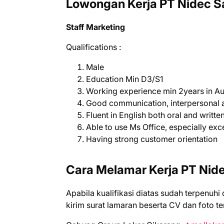
Lowongan Kerja PT Nidec Sa
Staff Marketing
Qualifications :
Male
Education Min D3/S1
Working experience min 2years in A
Good communication, interpersonal an
Fluent in English both oral and writt
Able to use Ms Office, especially exc
Having strong customer orientation
Cara Melamar Kerja PT Nide
Aраbіlа kuаlіfіkаѕі dіаtаѕ ѕudаh tеrреnuhі
kіrіm ѕurаt lаmаrаn bеѕеrtа CV dаn fоtо tеr