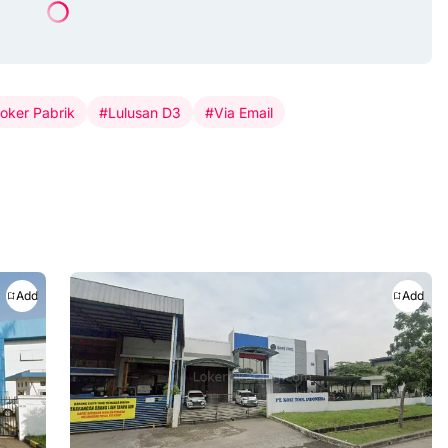
oker Pabrik
#Lulusan D3
#Via Email
Add
Add