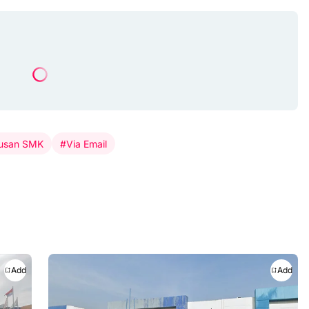
lusan SMK
#Via Email
Add
Add