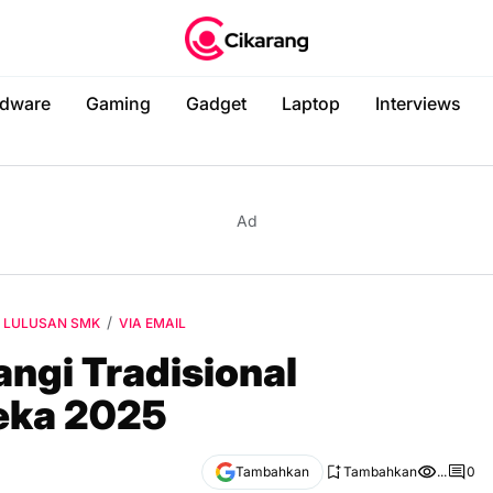
dware
Gaming
Gadget
Laptop
Interviews
Ad
LULUSAN SMK
VIA EMAIL
ngi Trаdіѕіоnаl
eka 2025
Tambahkan
Tambahkan
...
0